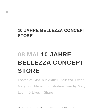
10 JAHRE BELLEZZA CONCEPT
STORE
08 MAI
10 JAHRE
BELLEZZA CONCEPT
STORE
Posted at 14:31h
in
Aktuell
,
Bellezza
,
Event
,
Mary Lou
,
Mister Lou
,
Modenschau
by
Mary
Lou
0
Likes
Share