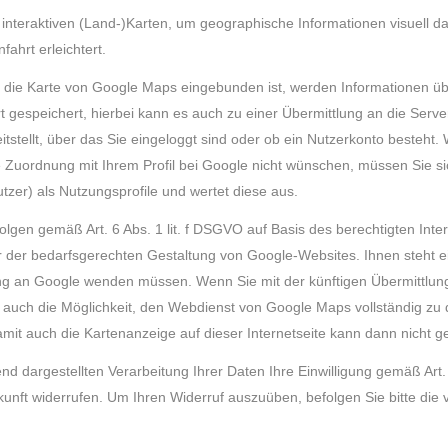
interaktiven (Land-)Karten, um geographische Informationen visuell da
ahrt erleichtert.
ie die Karte von Google Maps eingebunden ist, werden Informationen üb
 gespeichert, hierbei kann es auch zu einer Übermittlung an die Serv
stellt, über das Sie eingeloggt sind oder ob ein Nutzerkonto besteht.
 Zuordnung mit Ihrem Profil bei Google nicht wünschen, müssen Sie si
utzer) als Nutzungsprofile und wertet diese aus.
lgen gemäß Art. 6 Abs. 1 lit. f DSGVO auf Basis des berechtigten Int
 der bedarfsgerechten Gestaltung von Google-Websites. Ihnen steht e
bung an Google wenden müssen. Wenn Sie mit der künftigen Übermittlu
 auch die Möglichkeit, den Webdienst von Google Maps vollständig zu 
it auch die Kartenanzeige auf dieser Internetseite kann dann nicht g
hend dargestellten Verarbeitung Ihrer Daten Ihre Einwilligung gemäß Art.
 Zukunft widerrufen. Um Ihren Widerruf auszuüben, befolgen Sie bitte di