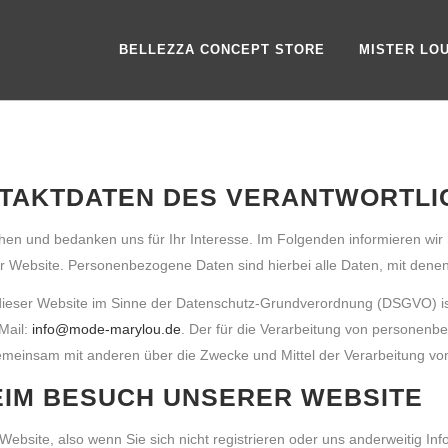
BELLEZZA CONCEPT STORE
MISTER LO
ONTAKTDATEN DES VERANTWORTL
hen und bedanken uns für Ihr Interesse. Im Folgenden informieren wir
ebsite. Personenbezogene Daten sind hierbei alle Daten, mit denen S
f dieser Website im Sinne der Datenschutz-Grundverordnung (DSGVO) i
Mail:
info@mode-marylou.de
. Der für die Verarbeitung von personenbe
er gemeinsam mit anderen über die Zwecke und Mittel der Verarbeitung 
EIM BESUCH UNSERER WEBSITE
ebsite, also wenn Sie sich nicht registrieren oder uns anderweitig Inf