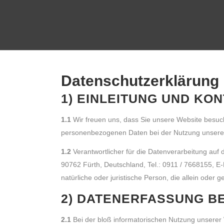
DATENSCHUTZERKLÄRUNG
Datenschutzerklärung
1) EINLEITUNG UND K
1.1
Wir freuen uns, dass Sie unsere Website besuc
personenbezogenen Daten bei der Nutzung unserer W
1.2
Verantwortlicher für die Datenverarbeitung au
90762 Fürth, Deutschland, Tel.: 0911 / 7668155, E-
natürliche oder juristische Person, die allein od
2) DATENERFASSUNG B
2.1
Bei der bloß informatorischen Nutzung unserer W