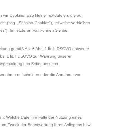
ir Cookies, also kleine Textdateien, die auf
t (sog. „Session-Cookies“), teilweise verbleiben
s“). Im letzteren Fall können Sie die
itung gemäß Art. 6 Abs. 1 lit. b DSGVO entweder
Abs. 1 lit. f DSGVO zur Wahrung unserer
Ausgestaltung des Seitenbesuchs.
en Annahme entscheiden oder die Annahme von
n. Welche Daten im Falle der Nutzung eines
h zum Zweck der Beantwortung Ihres Anliegens bzw.