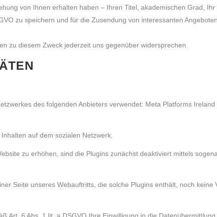
ung von Ihnen erhalten haben – Ihren Titel, akademischen Grad, Ihr 
DSGVO zu speichern und für die Zusendung von interessanten Angebote
ten zu diesem Zweck jederzeit uns gegenüber widersprechen.
TÄTEN
etzwerkes des folgenden Anbieters verwendet: Meta Platforms Ireland
t Inhalten auf dem sozialen Netzwerk.
ite zu erhöhen, sind die Plugins zunächst deaktiviert mittels sogenann
iner Seite unseres Webauftritts, die solche Plugins enthält, noch kein
 Art. 6 Abs. 1 lit. a DSGVO Ihre Einwilligung in die Datenübermittlung e