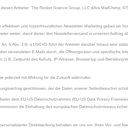
r diesen Anbieter: The Rocket Science Group, LLC d/b/a MailChimp, 67
 effektiven und nutzerfreundlichen Newsletter-Marketing geben wir Ihr
bieter weiter, damit dieser den Newsletterversand in unserem Auftrag 
. Art. 6 Abs. 1 lit. a DSGVO führt der Anbieter darüber hinaus eine stat
en versendeten E-Mails durch, die Öffnungsraten und spezifische Int
(z.B. Zeitpunkt des Aufrufs, IP-Adresse, Browsertyp und Betriebssyst
e jederzeit mit Wirkung für die Zukunft widerrufen.
tungsvertrag geschlossen, der die Daten unserer Seitenbesucher schütz
 Anbieter dem EU-US-Datenschutzrahmen (EU-US Data Privacy Framewor
ission die Einhaltung des europäischen Datenschutzniveaus sicherst
ersonalisierter Direktwerbung behalten wir uns vor, Ihren Vor- und Na