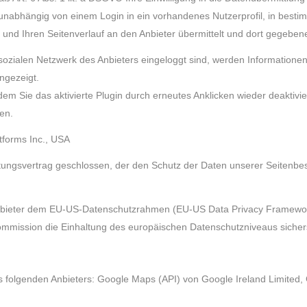
 unabhängig von einem Login in ein vorhandenes Nutzerprofil, in bes
und Ihren Seitenverlauf an den Anbieter übermittelt und dort gegebenen
ozialen Netzwerk des Anbieters eingeloggt sind, werden Informationen
ngezeigt.
ndem Sie das aktivierte Plugin durch erneutes Anklicken wieder deaktivie
en.
forms Inc., USA
tungsvertrag geschlossen, der den Schutz der Daten unserer Seitenbesu
 Anbieter dem EU-US-Datenschutzrahmen (EU-US Data Privacy Framewor
ission die Einhaltung des europäischen Datenschutzniveaus sicherst
s folgenden Anbieters: Google Maps (API) von Google Ireland Limited