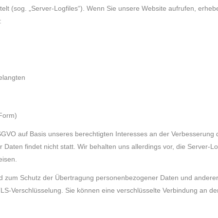
elt (sog. „Server-Logfiles“). Wenn Sie unsere Website aufrufen, erhebe
:
elangten
 Form)
 DSGVO auf Basis unseres berechtigten Interesses an der Verbesserung de
ten findet nicht statt. Wir behalten uns allerdings vor, die Server-Log
eisen.
d zum Schutz der Übertragung personenbezogener Daten und anderer ve
LS-Verschlüsselung. Sie können eine verschlüsselte Verbindung an der